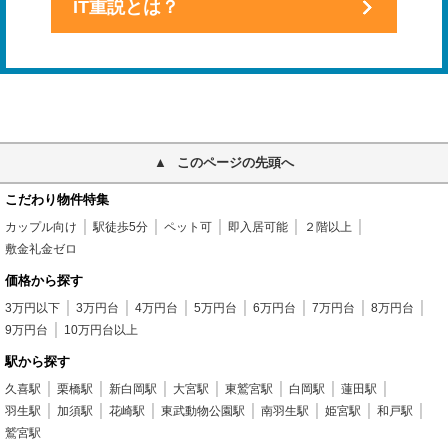
IT重説とは？
このページの先頭へ
こだわり物件特集
カップル向け
駅徒歩5分
ペット可
即入居可能
２階以上
敷金礼金ゼロ
価格から探す
3万円以下
3万円台
4万円台
5万円台
6万円台
7万円台
8万円台
9万円台
10万円台以上
駅から探す
久喜駅
栗橋駅
新白岡駅
大宮駅
東鷲宮駅
白岡駅
蓮田駅
羽生駅
加須駅
花崎駅
東武動物公園駅
南羽生駅
姫宮駅
和戸駅
鷲宮駅