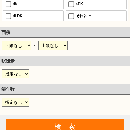
4K
4DK
4LDK
それ以上
面積
～
駅徒歩
築年数