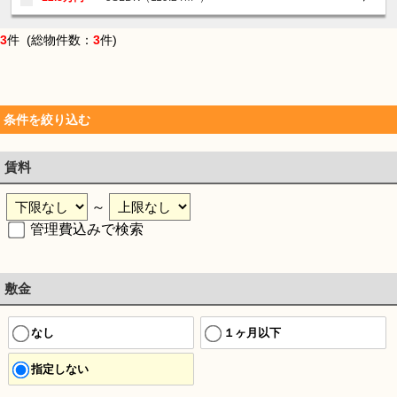
3
件 (総物件数：
3
件)
条件を絞り込む
賃料
～
管理費込みで検索
敷金
なし
１ヶ月以下
指定しない