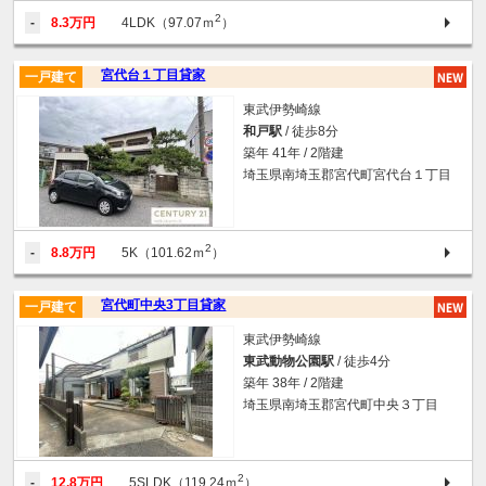
2
-
8.3万円
4LDK（97.07ｍ
）
宮代台１丁目貸家
一戸建て
東武伊勢崎線
和戸駅
/ 徒歩8分
築年 41年 / 2階建
埼玉県南埼玉郡宮代町宮代台１丁目
2
-
8.8万円
5K（101.62ｍ
）
宮代町中央3丁目貸家
一戸建て
東武伊勢崎線
東武動物公園駅
/ 徒歩4分
築年 38年 / 2階建
埼玉県南埼玉郡宮代町中央３丁目
2
-
12.8万円
5SLDK（119.24ｍ
）