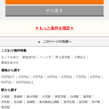
▼もっと条件を指定▼
このページの先頭へ
こだわり物件特集
カップル向け
駅徒歩5分
ペット可
即入居可能
２階以上
敷金礼金ゼロ
価格から探す
3万円以下
3万円台
4万円台
5万円台
6万円台
7万円台
8万円台
9万円台
10万円台以上
駅から探す
久喜駅
栗橋駅
新白岡駅
大宮駅
東鷲宮駅
白岡駅
蓮田駅
羽生駅
加須駅
花崎駅
東武動物公園駅
南羽生駅
姫宮駅
和戸駅
鷲宮駅