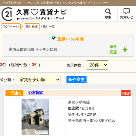
南埼玉郡宮代町 キッチンに窓 ｜賃貸物件一覧｜ センチュリー21カクダイネットワーク
お知らせ
検索
TOPページ
>
物件検索
>
物件一覧
選択中の条件
条件
南埼玉郡宮代町 キッチンに窓
変更
3
件 (総物件数：
3
件)
表示件数 ：
条件変更
並び順 ：
姫宮貸家
一戸建て
東武伊勢崎線
姫宮駅
/ 徒歩8分
築年 45年 / 2階建
埼玉県南埼玉郡宮代町字姫宮