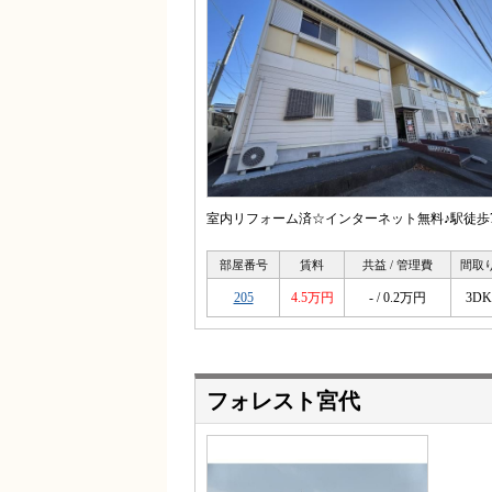
室内リフォーム済☆インターネット無料♪駅徒歩7
部屋番号
賃料
共益 / 管理費
間取
205
4.5万円
- / 0.2万円
3DK
フォレスト宮代