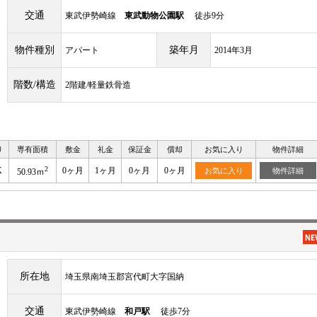
交通
東武伊勢崎線
東武動物公園駅
徒歩9分
物件種別
築年月
アパート
2014年3月
階数/構造
2階建/軽量鉄骨造
り
専有面積
敷金
礼金
保証金
償却
お気に入り
物件詳細
2
K
0ヶ月
1ヶ月
0ヶ月
0ヶ月
お気に入り
物件詳細
50.93ｍ
所在地
埼玉県南埼玉郡宮代町大字国納
交通
東武伊勢崎線
和戸駅
徒歩7分