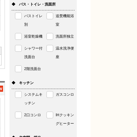
◆ バス・トイレ・洗面所
バストイレ
追焚機能浴
別
室
浴室乾燥機
洗面所独立
シャワー付
温水洗浄便
洗面台
座
2階洗面台
◆ キッチン
システムキ
ガスコンロ
ッチン
2口コンロ
IHクッキン
グヒーター