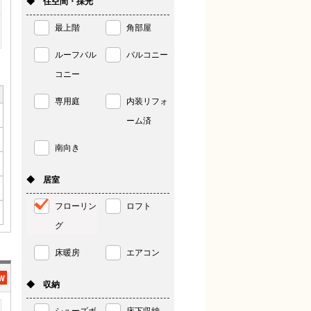
◆ 住空間・採光
最上階
角部屋
ルーフバル
バルコニー
コニー
専用庭
内装リフォ
ーム済
南向き
◆ 居室
フローリン
ロフト
グ
床暖房
エアコン
◆ 収納