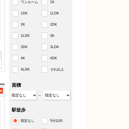
ワンルーム
1K
1DK
1LDK
2K
2DK
2LDK
3K
3DK
3LDK
4K
4DK
4LDK
それ以上
面積
～
駅徒歩
指定なし
5分以内