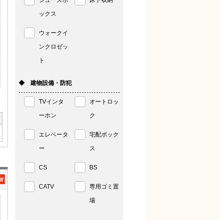
シューズボ
床下収納
ックス
ウォークイ
ンクロゼッ
ト
◆ 建物設備・防犯
TVインタ
オートロッ
ーホン
ク
エレベータ
宅配ボック
ー
ス
CS
BS
CATV
専用ゴミ置
場