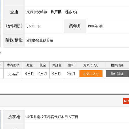
交通
東武伊勢崎線
和戸駅
徒歩3分
物件種別
築年月
アパート
1994年3月
階数/構造
2階建/軽量鉄骨造
！
り
専有面積
敷金
礼金
保証金
償却
お気に入り
物件詳細
2
0ヶ月
0ヶ月
0ヶ月
0ヶ月
お気に入り
物件詳細
33.4ｍ
所在地
埼玉県南埼玉郡宮代町本田５丁目