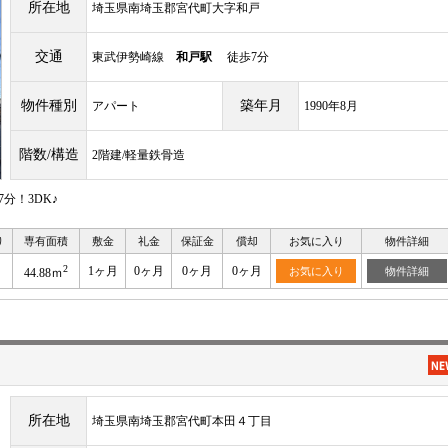
所在地
埼玉県南埼玉郡宮代町大字和戸
交通
東武伊勢崎線
和戸駅
徒歩7分
物件種別
築年月
アパート
1990年8月
階数/構造
2階建/軽量鉄骨造
分！3DK♪
り
専有面積
敷金
礼金
保証金
償却
お気に入り
物件詳細
2
1ヶ月
0ヶ月
0ヶ月
0ヶ月
お気に入り
物件詳細
44.88ｍ
所在地
埼玉県南埼玉郡宮代町本田４丁目