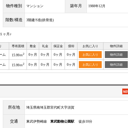
物件種別
築年月
マンション
1988年12月
階数/構造
3階建/S造(鉄骨造)
１ヶ月♪
り
専有面積
敷金
礼金
保証金
償却
お気に入り
物件詳細
2
ーム
0ヶ月
0ヶ月
0ヶ月
0ヶ月
お気に入り
物件詳細
15.99ｍ
2
ーム
0ヶ月
0ヶ月
0ヶ月
0ヶ月
お気に入り
物件詳細
15.99ｍ
所在地
埼玉県南埼玉郡宮代町大字須賀
交通
東武伊勢崎線
東武動物公園駅
徒歩10分