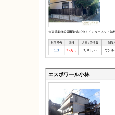
☆東武動物公園駅徒歩10分！インターネット無料
部屋番号
賃料
共益 / 管理費
間取
103
3.9万円
3,000円 / -
ワンル
エスポワール小林