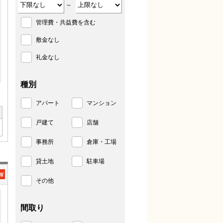
～
管理費・共益費を含む
敷金なし
礼金なし
種別
アパート
マンション
戸建て
店舗
事務所
倉庫・工場
貸土地
駐車場
その他
間取り