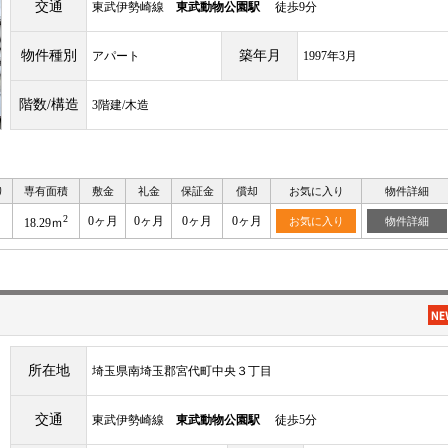
交通
東武伊勢崎線
東武動物公園駅
徒歩9分
物件種別
築年月
アパート
1997年3月
階数/構造
3階建/木造
り
専有面積
敷金
礼金
保証金
償却
お気に入り
物件詳細
2
0ヶ月
0ヶ月
0ヶ月
0ヶ月
お気に入り
物件詳細
18.29ｍ
所在地
埼玉県南埼玉郡宮代町中央３丁目
交通
東武伊勢崎線
東武動物公園駅
徒歩5分