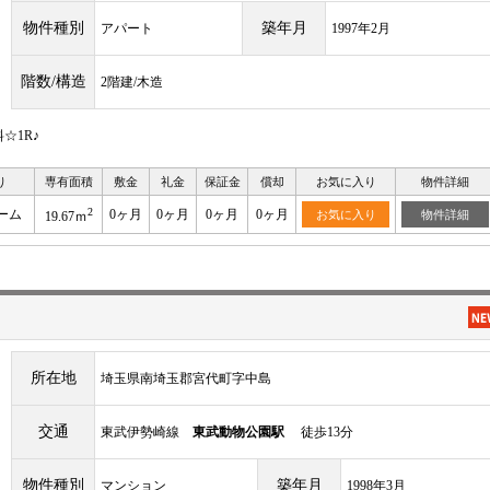
物件種別
築年月
アパート
1997年2月
階数/構造
2階建/木造
☆1R♪
り
専有面積
敷金
礼金
保証金
償却
お気に入り
物件詳細
2
ーム
0ヶ月
0ヶ月
0ヶ月
0ヶ月
お気に入り
物件詳細
19.67ｍ
所在地
埼玉県南埼玉郡宮代町字中島
交通
東武伊勢崎線
東武動物公園駅
徒歩13分
物件種別
築年月
マンション
1998年3月