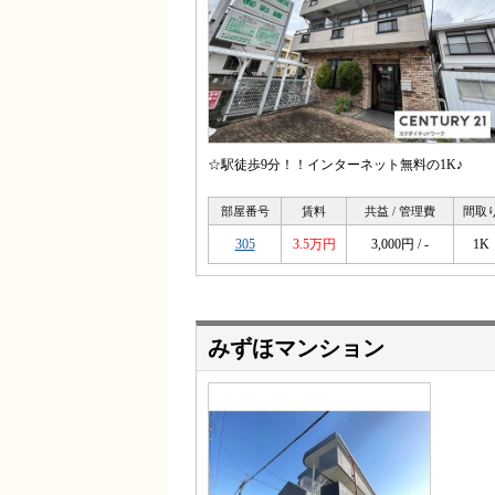
☆駅徒歩9分！！インターネット無料の1K♪
部屋番号
賃料
共益 / 管理費
間取
305
3.5万円
3,000円 / -
1K
みずほマンション