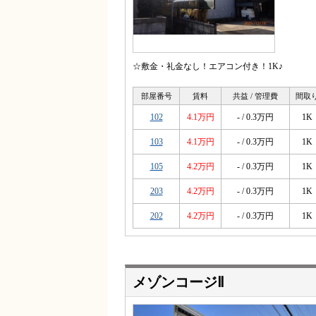
☆敷金・礼金なし！エアコン付き！1K♪
部屋番号
賃料
共益 / 管理費
間取
102
4.1万円
- / 0.3万円
1K
103
4.1万円
- / 0.3万円
1K
105
4.2万円
- / 0.3万円
1K
203
4.2万円
- / 0.3万円
1K
202
4.2万円
- / 0.3万円
1K
メゾンコージⅡ