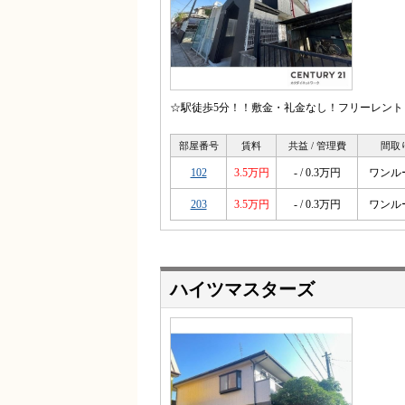
☆駅徒歩5分！！敷金・礼金なし！フリーレント
部屋番号
賃料
共益 / 管理費
間取
102
3.5万円
- / 0.3万円
ワンル
203
3.5万円
- / 0.3万円
ワンル
ハイツマスターズ