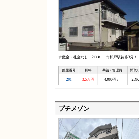
☆敷金・礼金なし！2ＤＫ！ ☆和戸駅徒歩3分！
部屋番号
賃料
共益 / 管理費
間取
201
3.5万円
4,000円 / -
2DK
プチメゾン