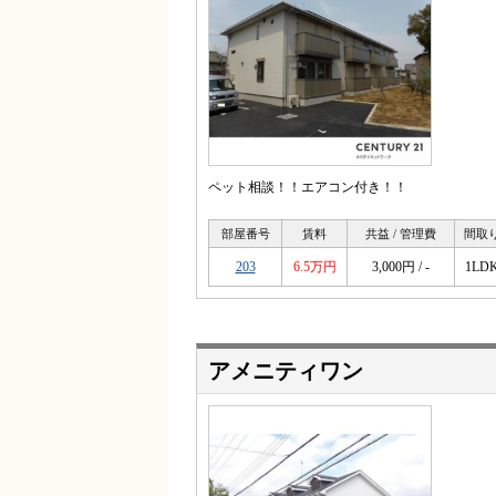
ペット相談！！エアコン付き！！
部屋番号
賃料
共益 / 管理費
間取
203
6.5万円
3,000円 / -
1LD
アメニティワン