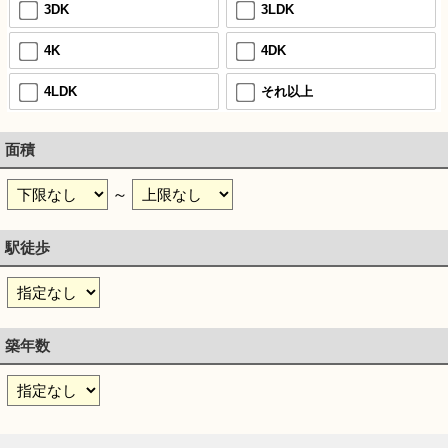
3DK
3LDK
4K
4DK
4LDK
それ以上
面積
～
駅徒歩
築年数