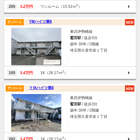
2
205
3.2万円
ワンルーム（15.52ｍ
）
YMハイツ第8
アパート
東武伊勢崎線
鷲宮駅
/ 徒歩3分
築年 30年 / 2階建
埼玉県久喜市栄１丁目
2
105
3.4万円
1K（26.17ｍ
）
ＹＭハイツ第8
アパート
東武伊勢崎線
鷲宮駅
/ 徒歩3分
築年 30年 / 2階建
埼玉県久喜市栄１丁目
2
202
3.4万円
1K（26.17ｍ
）