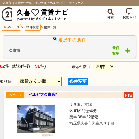
久喜市 ｜賃貸物件一覧｜ センチュリー21カクダイネットワーク
お知らせ
検索
TOPページ
>
物件検索
>
物件一覧
選択中の条件
条件
久喜市
変更
82
件 (総物件数：
91
件)
表示件数 ：
条件変更
並び順 ：
ベルピア久喜第7
アパート
ＪＲ東北本線
久喜駅
/ 徒歩8分
築年 38年 / 2階建
埼玉県久喜市久喜東３丁目