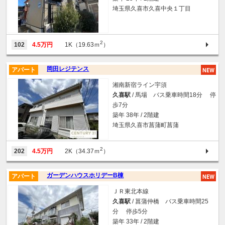
埼玉県久喜市久喜中央１丁目
2
102
4.5万円
1K（19.63ｍ
）
岡田レジテンス
アパート
湘南新宿ライン宇須
久喜駅
/ 馬場 バス乗車時間18分 停
歩7分
築年 38年 / 2階建
埼玉県久喜市菖蒲町菖蒲
2
202
4.5万円
2K（34.37ｍ
）
ガーデンハウスホリデーB棟
アパート
ＪＲ東北本線
久喜駅
/ 菖蒲仲橋 バス乗車時間25
分 停歩5分
築年 33年 / 2階建