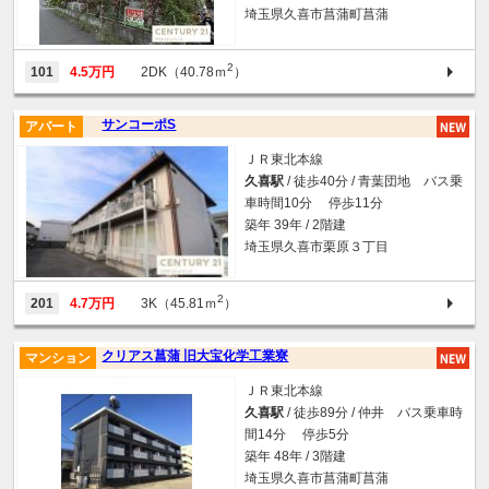
埼玉県久喜市菖蒲町菖蒲
2
101
4.5万円
2DK（40.78ｍ
）
サンコーポS
アパート
ＪＲ東北本線
久喜駅
/ 徒歩40分 / 青葉団地 バス乗
車時間10分 停歩11分
築年 39年 / 2階建
埼玉県久喜市栗原３丁目
2
201
4.7万円
3K（45.81ｍ
）
クリアス菖蒲 旧大宝化学工業寮
マンション
ＪＲ東北本線
久喜駅
/ 徒歩89分 / 仲井 バス乗車時
間14分 停歩5分
築年 48年 / 3階建
埼玉県久喜市菖蒲町菖蒲