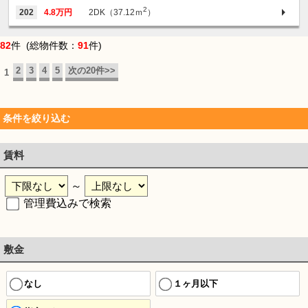
2
202
4.8万円
2DK（37.12ｍ
）
82
件 (総物件数：
91
件)
2
3
4
5
次の20件>>
1
条件を絞り込む
賃料
～
管理費込みで検索
敷金
なし
１ヶ月以下