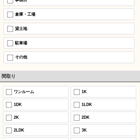
倉庫・工場
貸土地
駐車場
その他
間取り
ワンルーム
1K
1DK
1LDK
2K
2DK
2LDK
3K