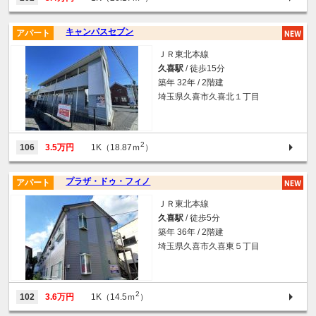
キャンパスセブン
アパート
ＪＲ東北本線
久喜駅
/ 徒歩15分
築年 32年 / 2階建
埼玉県久喜市久喜北１丁目
2
106
3.5万円
1K（18.87ｍ
）
プラザ・ドゥ・フィノ
アパート
ＪＲ東北本線
久喜駅
/ 徒歩5分
築年 36年 / 2階建
埼玉県久喜市久喜東５丁目
2
102
3.6万円
1K（14.5ｍ
）