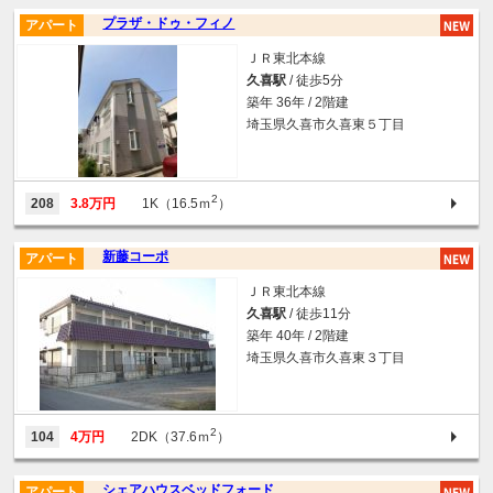
プラザ・ドゥ・フィノ
アパート
ＪＲ東北本線
久喜駅
/ 徒歩5分
築年 36年 / 2階建
埼玉県久喜市久喜東５丁目
2
208
3.8万円
1K（16.5ｍ
）
新藤コーポ
アパート
ＪＲ東北本線
久喜駅
/ 徒歩11分
築年 40年 / 2階建
埼玉県久喜市久喜東３丁目
2
104
4万円
2DK（37.6ｍ
）
シェアハウスベッドフォード
アパート