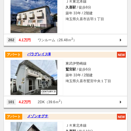
ＪＲ東北本線
久喜駅
/ 徒歩8分
築年 33年 / 2階建
埼玉県久喜市吉羽１丁目
2
202
4.1万円
ワンルーム（26.48ｍ
）
パラグレイスⅢ
アパート
東武伊勢崎線
鷲宮駅
/ 徒歩6分
築年 33年 / 2階建
埼玉県久喜市鷲宮中央１丁目
2
101
4.2万円
2DK（39.6ｍ
）
メゾンオグチ
アパート
ＪＲ東北本線