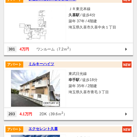
ＪＲ東北本線
久喜駅
/ 徒歩4分
築年 37年 / 4階建
埼玉県久喜市久喜中央１丁目
2
301
4万円
ワンルーム（7.2ｍ
）
ミルキーハイツ
アパート
東武日光線
幸手駅
/ 徒歩18分
築年 35年 / 2階建
埼玉県久喜市青毛３丁目
2
203
4.1万円
2DK（39.6ｍ
）
エクセレント久喜
アパート